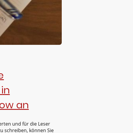
e
in
ow an
erten und für die Leser
zu schreiben, können Sie