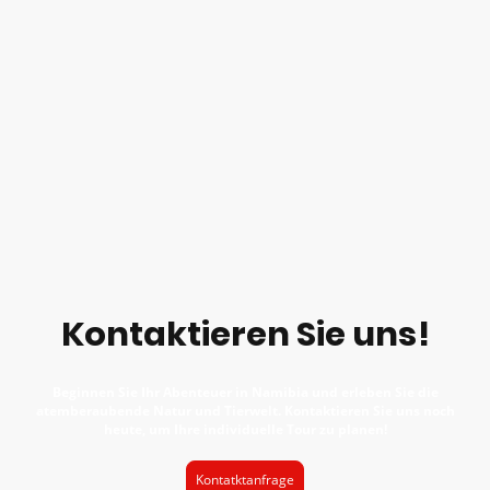
Kontaktieren Sie uns!
Beginnen Sie Ihr Abenteuer in Namibia und erleben Sie die
atemberaubende Natur und Tierwelt. Kontaktieren Sie uns noch
heute, um Ihre individuelle Tour zu planen!
Kontatktanfrage