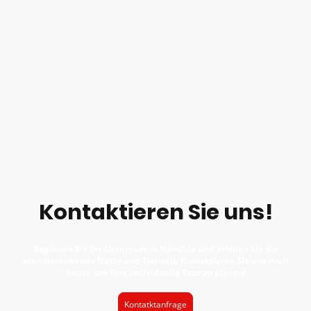
Kontaktieren Sie uns!
Beginnen Sie Ihr Abenteuer in Namibia und erleben Sie die
atemberaubende Natur und Tierwelt. Kontaktieren Sie uns noch
heute, um Ihre individuelle Tour zu planen!
Kontatktanfrage