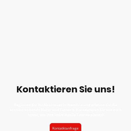
Kontaktieren Sie uns!
Beginnen Sie Ihr Abenteuer in Namibia und erleben Sie die
atemberaubende Natur und Tierwelt. Kontaktieren Sie uns noch
heute, um Ihre individuelle Tour zu planen!
Kontatktanfrage