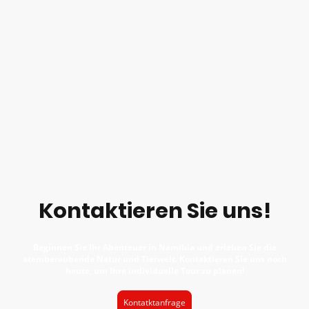
Kontaktieren Sie uns!
Beginnen Sie Ihr Abenteuer in Namibia und erleben Sie die
atemberaubende Natur und Tierwelt. Kontaktieren Sie uns noch
heute, um Ihre individuelle Tour zu planen!
Kontatktanfrage