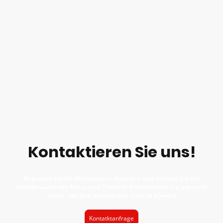
Kontaktieren Sie uns!
Beginnen Sie Ihr Abenteuer in Namibia und erleben Sie die
atemberaubende Natur und Tierwelt. Kontaktieren Sie uns noch
heute, um Ihre individuelle Tour zu planen!
Kontatktanfrage