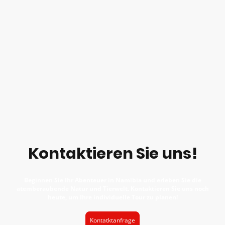
Kontaktieren Sie uns!
Beginnen Sie Ihr Abenteuer in Namibia und erleben Sie die
atemberaubende Natur und Tierwelt. Kontaktieren Sie uns noch
heute, um Ihre individuelle Tour zu planen!
Kontatktanfrage