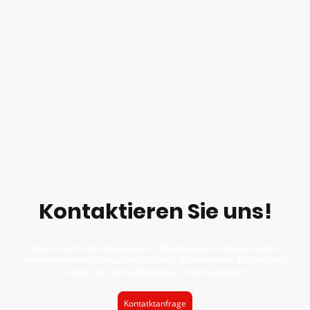
Kontaktieren Sie uns!
Beginnen Sie Ihr Abenteuer in Namibia und erleben Sie die
atemberaubende Natur und Tierwelt. Kontaktieren Sie uns noch
heute, um Ihre individuelle Tour zu planen!
Kontatktanfrage