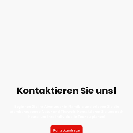
Kontaktieren Sie uns!
Beginnen Sie Ihr Abenteuer in Namibia und erleben Sie die
atemberaubende Natur und Tierwelt. Kontaktieren Sie uns noch
heute, um Ihre individuelle Tour zu planen!
Kontatktanfrage