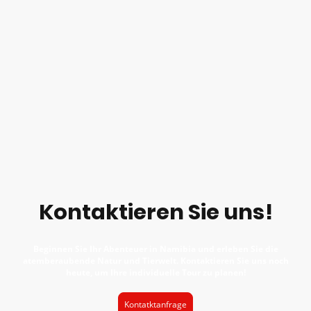
Kontaktieren Sie uns!
Beginnen Sie Ihr Abenteuer in Namibia und erleben Sie die
atemberaubende Natur und Tierwelt. Kontaktieren Sie uns noch
heute, um Ihre individuelle Tour zu planen!
Kontatktanfrage