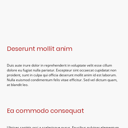
Deserunt mollit anim
Duis aute irure dolor in reprehenderit in voluptate velit esse cillum
dolore eu fugiat nulla pariatur. Excepteur sint occaecat cupidatat non
proident, sunt in culpa qui officia deserunt mollit anim id est laborum.
Nulla euismod condimentum felis vitae efficitur. Sed vel dictum quam,
at blandit leo.
Ea commodo consequat
Ultrices sagittis orci a scelerisque purus. Faucibus pulvinar elementum