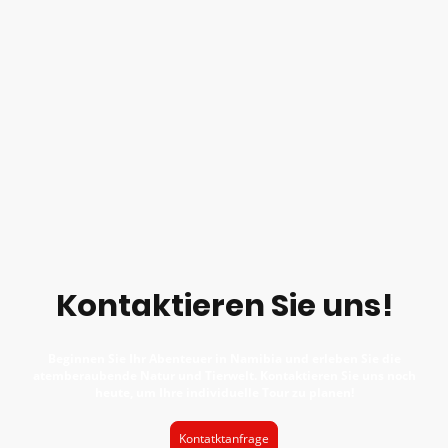
Kontaktieren Sie uns!
Beginnen Sie Ihr Abenteuer in Namibia und erleben Sie die
atemberaubende Natur und Tierwelt. Kontaktieren Sie uns noch
heute, um Ihre individuelle Tour zu planen!
Kontatktanfrage